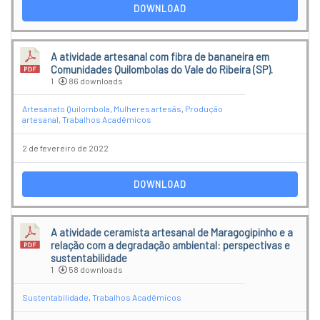
DOWNLOAD
A atividade artesanal com fibra de bananeira em
Comunidades Quilombolas do Vale do Ribeira (SP).
1
86 downloads
Artesanato Quilombola
,
Mulheres artesãs
,
Produção
artesanal
,
Trabalhos Acadêmicos
2 de fevereiro de 2022
DOWNLOAD
A atividade ceramista artesanal de Maragogipinho e a
relação com a degradação ambiental: perspectivas e
sustentabilidade
1
58 downloads
Sustentabilidade
,
Trabalhos Acadêmicos