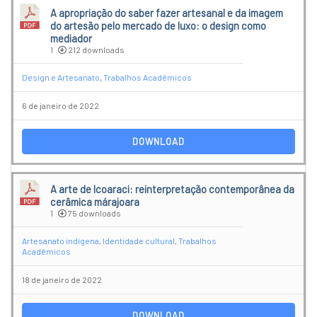
A apropriação do saber fazer artesanal e da imagem
do artesão pelo mercado de luxo: o design como
mediador
1
212 downloads
Design e Artesanato
,
Trabalhos Acadêmicos
6 de janeiro de 2022
DOWNLOAD
A arte de Icoaraci: reinterpretação contemporânea da
cerâmica márajoara
1
75 downloads
Artesanato indígena
,
Identidade cultural
,
Trabalhos
Acadêmicos
18 de janeiro de 2022
DOWNLOAD