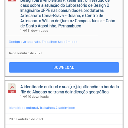
Design para Ambientes Artesanais: Um estudo de
caso sobre a atuação do Laboratório de Design O
Imaginário/UFPE nas comunidades produtoras
Artesanato Cana-Brava – Goiana, e Centro de
Artesanato Wilson de Queiroz Campos Júnior – Cabo
de Santo Agostinho, Pernambuco
1
61 downloads
Design e Artesanato
,
Trabalhos Acadêmicos
14 de outubro de 2021
DOWNLOAD
A identidade cultural e sua [re]significação: o bordado
filé de Alagoas na trama da indicação geográfica
1
40 downloads
Identidade cultural
,
Trabalhos Acadêmicos
20 de outubro de 2021