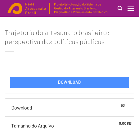
Skip
to
content
Search
Trajetória do artesanato brasileiro:
for:
perspectiva das políticas públicas
DOWNLOAD
53
Download
0.00 KB
Tamanho do Arquivo