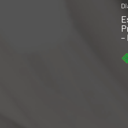
Di
E
P
–