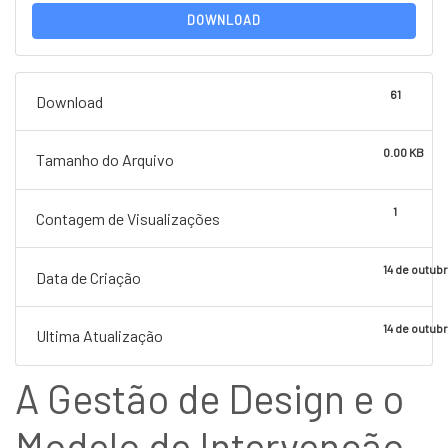
DOWNLOAD
61
Download
0.00 KB
Tamanho do Arquivo
1
Contagem de Visualizações
14 de outub
Data de Criação
14 de outub
Ultima Atualização
A Gestão de Design e o
Modelo de Intervenção