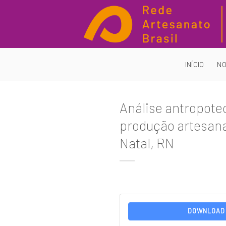
Skip
to
content
INÍCIO
NO
Análise antropote
produção artesanal
Natal, RN
DOWNLOAD