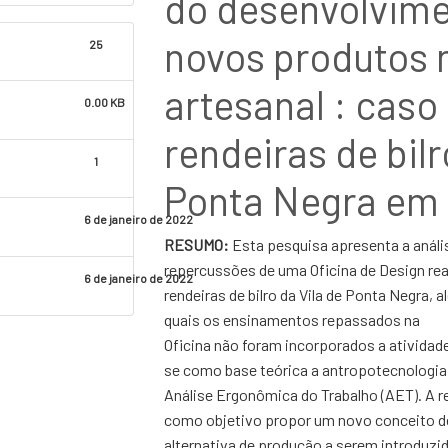
do desenvolvime
novos produtos 
25
artesanal : caso
0.00 KB
rendeiras de bilr
1
Ponta Negra em 
6 de janeiro de 2022
RESUMO:
Esta pesquisa apresenta a análi
repercussões de uma Oficina de Design re
6 de janeiro de 2022
rendeiras de bilro da Vila de Ponta Negra,
quais os ensinamentos repassados na
Oficina não foram incorporados a atividade 
se como base teórica a antropotecnologi
Análise Ergonômica do Trabalho (AET). A re
como objetivo propor um novo conceito d
alternativa de produção a serem introduzid