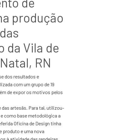
nto de
na produção
 das
o da Vila de
Natal, RN
se dos resultados e
alizada com um grupo de 19
 além de expor os motivos pelos
das artesãs. Para tal, utilizou-
a e como base metodológica a
ferida Oficina de Design tinha
e produto e uma nova
os à atividade das rendeiras,