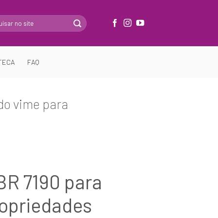
TECA
FAQ
do vime para
BR 7190 para
ropriedades