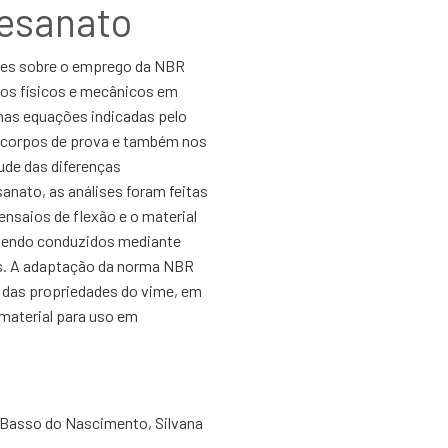
tesanato
ções sobre o emprego da NBR
ios físicos e mecânicos em
nas equações indicadas pelo
 corpos de prova e também nos
ude das diferenças
sanato, as análises foram feitas
nsaios de flexão e o material
 sendo conduzidos mediante
as. A adaptação da norma NBR
 das propriedades do vime, em
 material para uso em
e Basso do Nascimento, Silvana