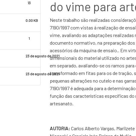
do vime para ar
13
Neste trabalho são realizadas considera
0.00 KB
7190/1997 com vistas à realização de ensa
vime, avaliando as adaptações realizadas 
1
documento normativo, na preparação dos
acessórios da máquina de ensaio.. Em virt
23 de agosto de 2021
dimensionais do material utilizado no arte
em separado, avaliando-se os ramos para e
transformado em fitas para os de tração,
23 de agosto de 2021
pequenas alterações no cutelo e nas garr
7190/1997 é adequada para a determinação
função das características específicas do
artesanato.
AUTORIA:
Carlos Alberto Vargas, Marilzet
Nisgoski e Graciela Inés Bolzon de Muñiz.