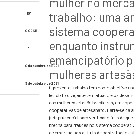
mulher no merc
trabalho: uma an
151
sistema coopera
0.00 KB
enquanto instr
1
emancipatório p
9 de outubro de 2021
mulheres artesãs
9 de outubro de 2021
O presente trabalho tem como objetivo ana
legislativo vigente tem atuado e os desafio
das mulheres artesãs brasileiras, em especi
cooperativas de artesanato. Parte-se da an
jurisprudencial para verificar o fato de que
brecha para fraudes no sistema cooperati
de emprego sob o título de contratação au