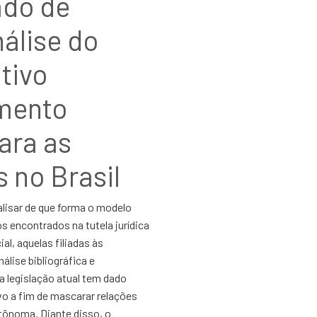
ado de
álise do
tivo
umento
ara as
 no Brasil
lisar de que forma o modelo
s encontrados na tutela jurídica
al, aquelas filiadas às
álise bibliográfica e
 a legislação atual tem dado
vo a fim de mascarar relações
tônoma. Diante disso, o