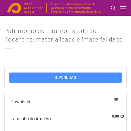
Skip
to
content
Search
Patrimônio cultural no Estado do
for:
Tocantins: materialidade e imaterialidade
DOWNLOAD
119
Download
0.00 KB
Tamanho do Arquivo