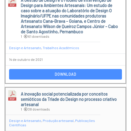
A Gestão de Design e o Modelo de Intervenção de
Design para Ambientes Artesanais: Um estudo de
caso sobre a atuação do Laboratório de Design O
Imaginário/UFPE nas comunidades produtoras
Artesanato Cana-Brava – Goiana, e Centro de
Artesanato Wilson de Queiroz Campos Júnior – Cabo
de Santo Agostinho, Pernambuco
1
61 downloads
Design e Artesanato
,
Trabalhos Acadêmicos
14 de outubro de 2021
DOWNLOAD
A inovação social potencializada por conceitos
semióticos da Tríade do Design no processo criativo
artesanal
1
38 downloads
Design e Artesanato
,
Produção artesanal
,
Publicações
Científicas