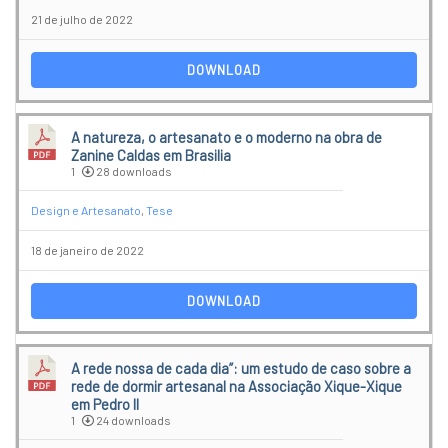
21 de julho de 2022
DOWNLOAD
A natureza, o artesanato e o moderno na obra de
Zanine Caldas em Brasilia
1
28 downloads
Design e Artesanato
,
Tese
18 de janeiro de 2022
DOWNLOAD
A rede nossa de cada dia”: um estudo de caso sobre a
rede de dormir artesanal na Associação Xique-Xique
em Pedro II
1
24 downloads