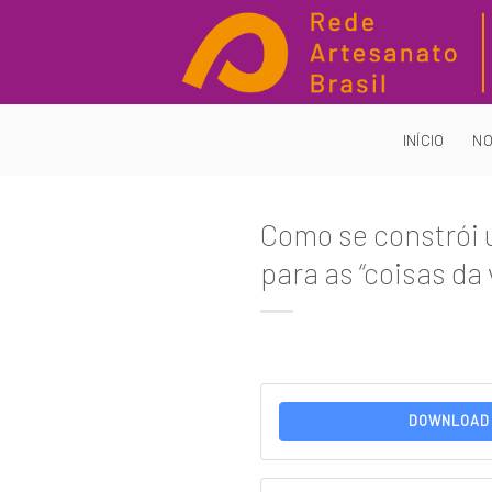
Skip
to
content
INÍCIO
NO
Como se constrói 
para as “coisas da 
DOWNLOAD