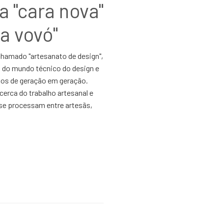
a "cara nova"
da vovó"
chamado "artesanato de design",
s do mundo técnico do design e
ados de geração em geração.
cerca do trabalho artesanal e
 se processam entre artesãs,