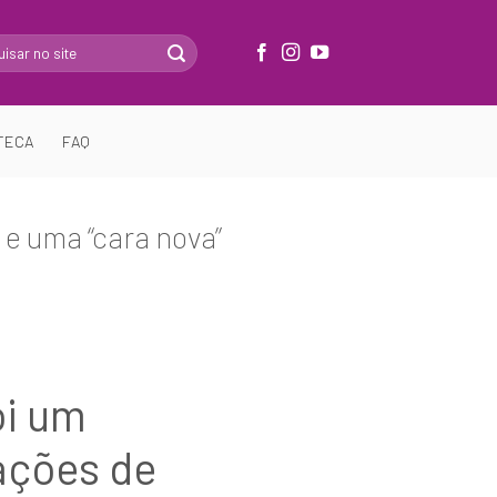
TECA
FAQ
e uma “cara nova”
ói um
ações de