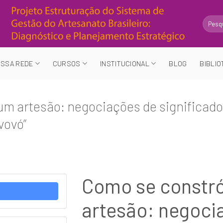
Search
for:
SSA REDE
CURSOS
INSTITUCIONAL
BLOG
BIBLIO
um artesão: negociações de significado 
vovó”
Como se constr
artesão: negoci