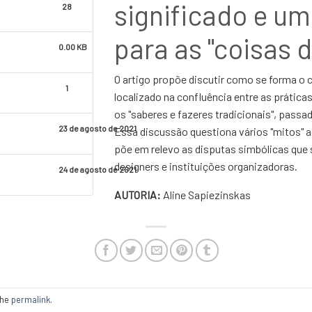
significado e um
28
para as "coisas 
0.00 KB
O artigo propõe discutir como se forma o 
1
localizado na confluência entre as prática
os "saberes e fazeres tradicionais", pass
23 de agosto de 2021
Essa discussão questiona vários "mitos" a
põe em relevo as disputas simbólicas que
designers e instituições organizadoras.
24 de agosto de 2021
AUTORIA:
Aline Sapiezinskas
the
permalink
.