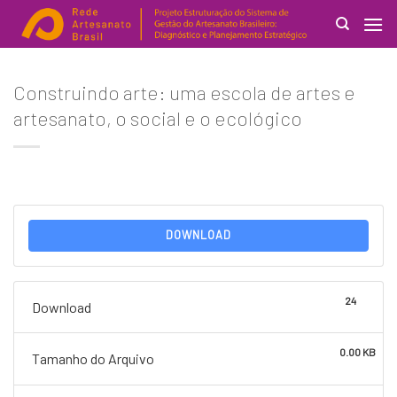
Skip
to
content
Search
Construindo arte: uma escola de artes e
for:
artesanato, o social e o ecológico
DOWNLOAD
24
Download
0.00 KB
Tamanho do Arquivo