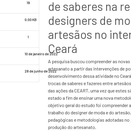
de saberes na re
19
designers de mo
0.00 KB
artesãos no inte
1
Ceará
10 de janeiro de 2022
A pesquisa buscou compreender as novas
artesanato a partir das intervenções de pol
28 de junho de 2022
desenvolvimento dessa atividade no Cea
trocas de saberes e fazeres entre artesão
das ações da CEART, uma vez que estes sã
estado a fim de ensinar uma nova metodolo
objetivo geral do estudo foi compreender a
trabalho do designer de moda e do artesão
pedagógicas e metodologias adotadas no 
produção do artesanato.