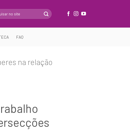
TECA
FAQ
beres na relação
trabalho
tersecções