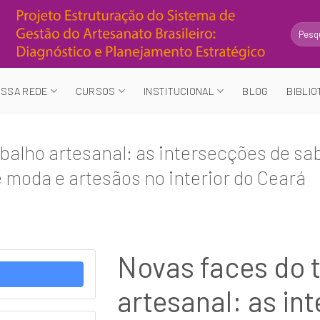
Search
for:
SSA REDE
CURSOS
INSTITUCIONAL
BLOG
BIBLIO
balho artesanal: as intersecções de sa
 moda e artesãos no interior do Ceará
Novas faces do 
artesanal: as in