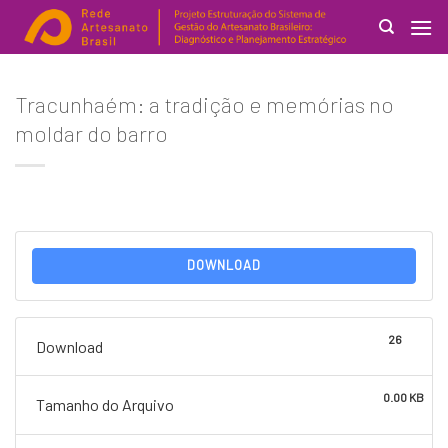
Skip
to
content
Search
Tracunhaém: a tradição e memórias no
for:
moldar do barro
DOWNLOAD
26
Download
0.00 KB
Tamanho do Arquivo