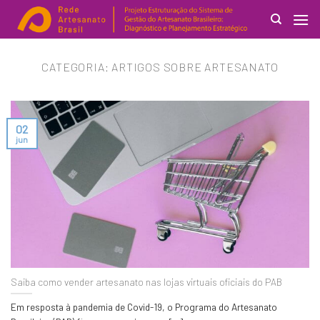
Skip
to
content
Search
CATEGORIA:
ARTIGOS SOBRE ARTESANATO
for:
02
jun
Saiba como vender artesanato nas lojas virtuais oficiais do PAB
Em resposta à pandemia de Covid-19, o Programa do Artesanato