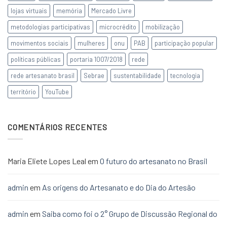
lojas virtuais
memória
Mercado Livre
metodologias participativas
microcrédito
mobilização
movimentos sociais
mulheres
onu
PAB
participação popular
políticas públicas
portaria 1007/2018
rede
rede artesanato brasil
Sebrae
sustentabilidade
tecnologia
território
YouTube
COMENTÁRIOS RECENTES
Maria Eliete Lopes Leal
em
O futuro do artesanato no Brasil
admin
em
As origens do Artesanato e do Dia do Artesão
admin
em
Saiba como foi o 2° Grupo de Discussão Regional do