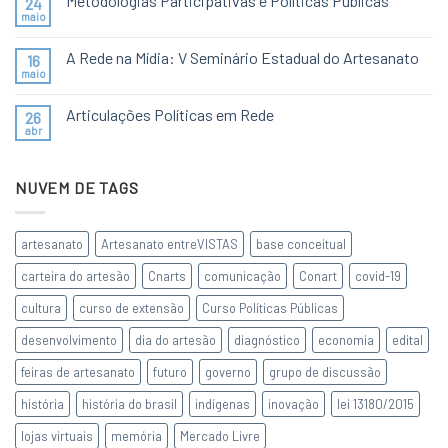
Metodologias Participativas e Políticas Públicas
24
maio
A Rede na Mídia: V Seminário Estadual do Artesanato
16
maio
Articulações Políticas em Rede
26
abr
NUVEM DE TAGS
artesanato
Artesanato entreVISTAS
base conceitual
carteira do artesão
Cnarts
comunicação
Conart
covid-19
cultura
curso de extensão
Curso Políticas Públicas
desenvolvimento
dia do artesão
diagnóstico
economia
edital
feiras de artesanato
futuro
governo
grupo de discussão
história
história do brasil
indígenas
inovação
lei 13180/2015
lojas virtuais
memória
Mercado Livre