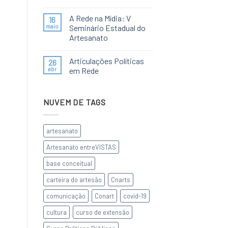
A Rede na Mídia: V
16
maio
Seminário Estadual do
Artesanato
Articulações Políticas
26
abr
em Rede
NUVEM DE TAGS
artesanato
Artesanato entreVISTAS
base conceitual
carteira do artesão
Cnarts
comunicação
Conart
covid-19
cultura
curso de extensão