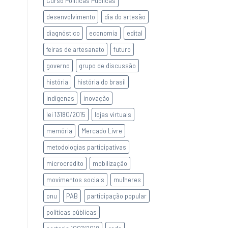
Curso Políticas Públicas
desenvolvimento
dia do artesão
diagnóstico
economia
edital
feiras de artesanato
futuro
governo
grupo de discussão
história
história do brasil
indígenas
inovação
lei 13180/2015
lojas virtuais
memória
Mercado Livre
metodologias participativas
microcrédito
mobilização
movimentos sociais
mulheres
onu
PAB
participação popular
políticas públicas