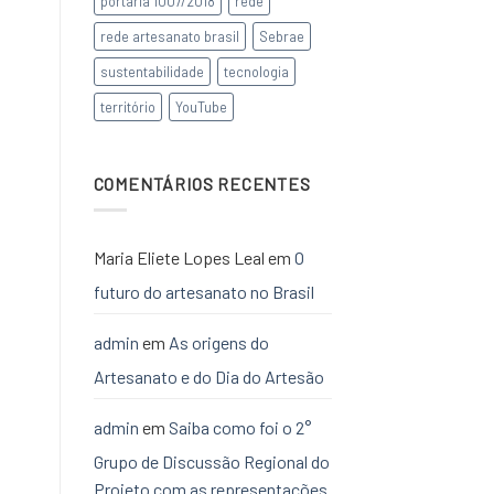
portaria 1007/2018
rede
rede artesanato brasil
Sebrae
sustentabilidade
tecnologia
território
YouTube
COMENTÁRIOS RECENTES
Maria Eliete Lopes Leal
em
O
futuro do artesanato no Brasil
admin
em
As origens do
Artesanato e do Dia do Artesão
admin
em
Saiba como foi o 2°
Grupo de Discussão Regional do
Projeto com as representações