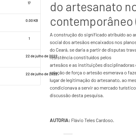
do artesanato n
17
contemporâneo 
0.00 KB
A construção do significado atribuído ao ar
1
social dos artesãos encaixados nos plan
do Ceará, se daria a partir de disputas tra
22 de julho de 2022
resistência constituídos pelos
artesãos e as instituições disciplinadora
relação de força o artesão esmerava o faze
22 de julho de 2022
lugar de legitimação do artesanato, ao m
condicionava a servir ao mercado turístico
discussão desta pesquisa.
AUTORIA:
Flávio Teles Cardoso.