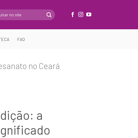
TECA
FAQ
tesanato no Ceará
dição: a
ignificado