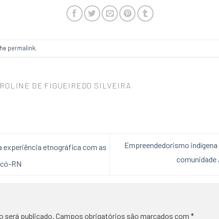
the
permalink
.
ROLINE DE FIGUEIREDO SILVEIRA
Empreendedorismo indígena 
a experiência etnográfica com as
comunidade A
aicó-RN
o será publicado.
Campos obrigatórios são marcados com
*