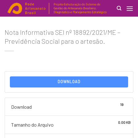
Skip
to
content
Search
Nota Informativa SEI nº 18892/2021/ME –
for:
Previdência Social para o artesão.
DOWNLOAD
19
Download
0.00 KB
Tamanho do Arquivo