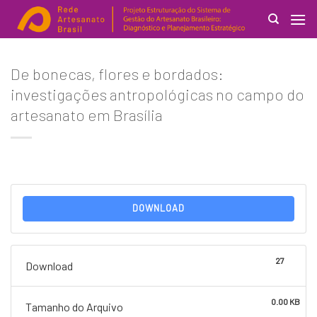
Skip
to
content
Search
De bonecas, flores e bordados:
for:
investigações antropológicas no campo do
artesanato em Brasília
DOWNLOAD
27
Download
0.00 KB
Tamanho do Arquivo