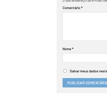
O seu endereço de e-mail nã
Comentário
*
Nome
*
Salvar meus dados neste