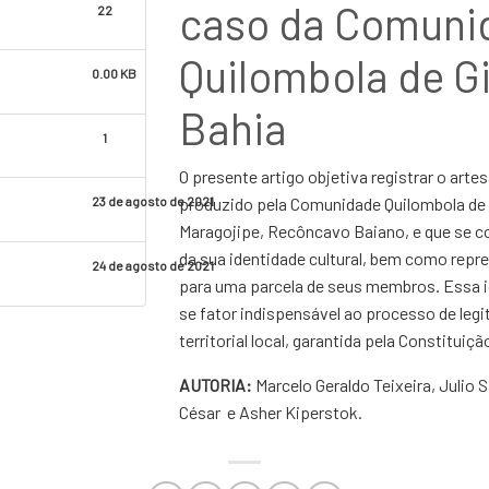
caso da Comuni
22
Quilombola de Gi
0.00 KB
Bahia
1
O presente artigo objetiva registrar o arte
produzido pela Comunidade Quilombola de G
23 de agosto de 2021
Maragojipe, Recôncavo Baiano, e que se c
da sua identidade cultural, bem como repr
24 de agosto de 2021
para uma parcela de seus membros. Essa id
se fator indispensável ao processo de leg
territorial local, garantida pela Constituiçã
AUTORIA:
Marcelo Geraldo Teixeira, Julio
César e Asher Kiperstok.