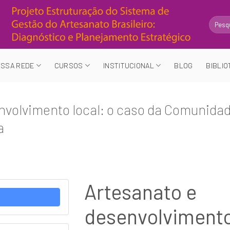
Search
for:
SSA REDE
CURSOS
INSTITUCIONAL
BLOG
BIBLIO
nvolvimento local: o caso da Comunida
a
Artesanato e
desenvolvimento 