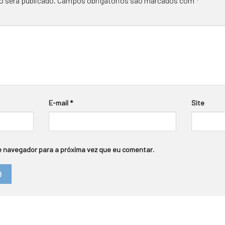
o será publicado.
Campos obrigatórios são marcados com
*
E-mail
*
Site
 navegador para a próxima vez que eu comentar.