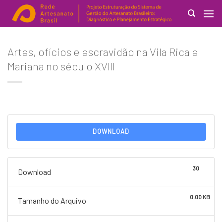
Skip
to
content
Search
Artes, ofícios e escravidão na Vila Rica e
for:
Mariana no século XVIII
DOWNLOAD
30
Download
0.00 KB
Tamanho do Arquivo