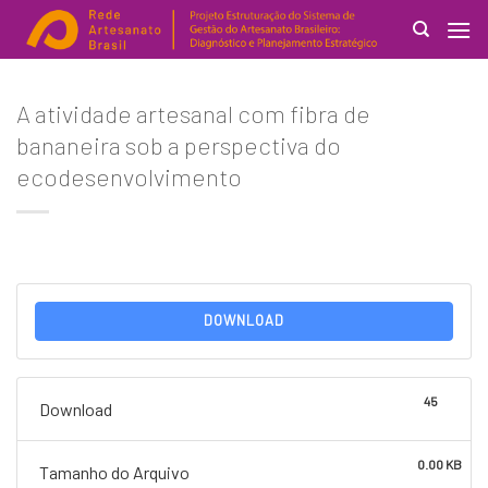
Skip
to
content
Search
A atividade artesanal com fibra de
for:
bananeira sob a perspectiva do
ecodesenvolvimento
DOWNLOAD
45
Download
0.00 KB
Tamanho do Arquivo