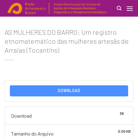
Skip
to
content
Search
AS MULHERES DO BARRO: Um registro
for:
etnomatemático das mulheres artesãs de
Arraias (Tocantins)
DOWNLOAD
36
Download
0.00 KB
Tamanho do Arquivo