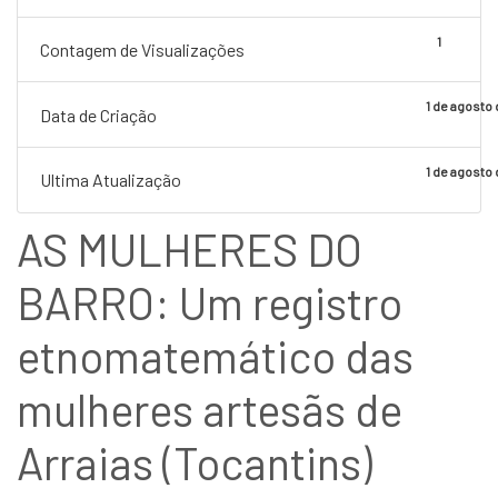
1
Contagem de Visualizações
1 de agosto
Data de Criação
1 de agosto
Ultima Atualização
AS MULHERES DO
BARRO: Um registro
etnomatemático das
mulheres artesãs de
Arraias (Tocantins)