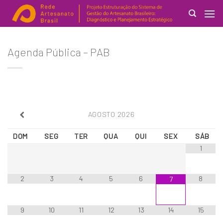
Skip
to
content
Search
Agenda Pública – PAB
for:
AGOSTO
2026
DOM
SEG
TER
QUA
QUI
SEX
SÁB
1
2
3
4
5
6
8
7
9
10
11
12
13
14
15